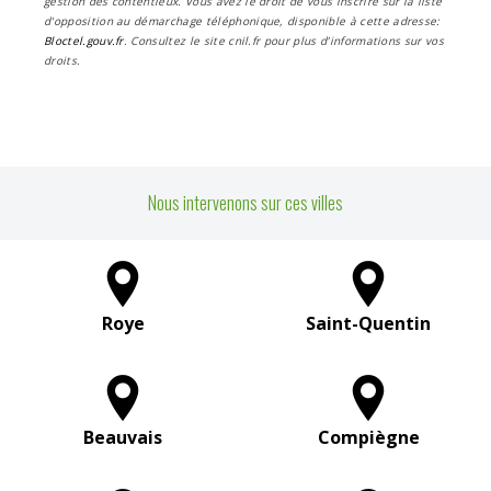
gestion des contentieux. Vous avez le droit de vous inscrire sur la liste
d'opposition au démarchage téléphonique, disponible à cette adresse:
Bloctel.gouv.fr
. Consultez le site cnil.fr pour plus d’informations sur vos
droits.
Nous intervenons sur ces villes
Roye
Saint-Quentin
Beauvais
Compiègne