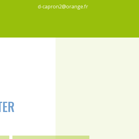
d-capron2@orange.fr
TER