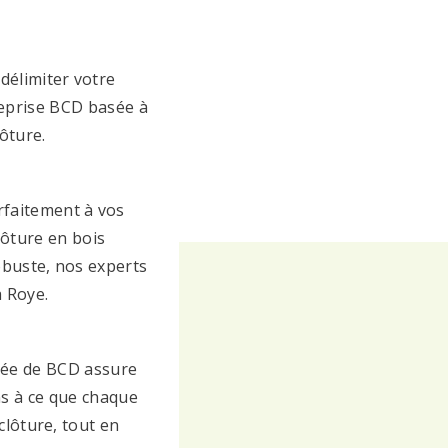
délimiter votre
treprise BCD basée à
ôture.
rfaitement à vos
lôture en bois
obuste, nos experts
à Roye.
fiée de BCD assure
ns à ce que chaque
 clôture, tout en