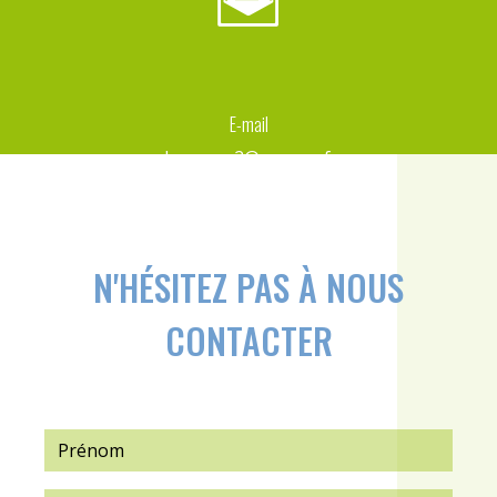
E-mail
d-capron2@orange.fr
N'HÉSITEZ PAS À NOUS
CONTACTER