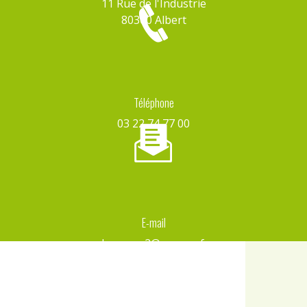
11 Rue de l'Industrie
80300 Albert
Téléphone
03 22 74 77 00
E-mail
d-capron2@orange.fr