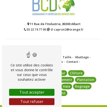
11 Rue de l'Industrie, 80300 Albert
03 22 74 77 00
d-capron2@orange.fr
Plan du site
Accueil -
Tonte de pelouse -
Taille -
Abattage -
Élagage -
Réalisations -
Contact -
Ce site utilise des cookies
et vous donne le contrôle
Aménagement extérieur
Clôture
sur ceux que vous
souhaitez activer
Installation portail
Terrassement
Plantation
Entretien arbre
Tonte
Haie
Rognage
Tout accepter
Défrichement
Tout refuser